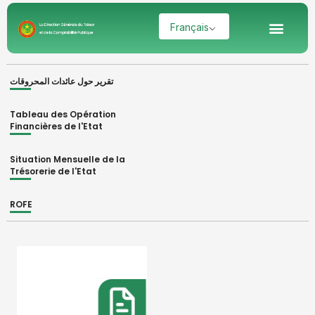
Aller
Men
Français
au
contenu
تقرير حول عائدات المحروقات
Tableau des Opération
Financières de l'Etat
Situation Mensuelle de la
Trésorerie de l'Etat
ROFE